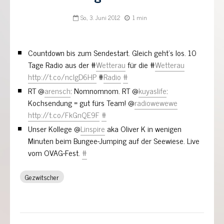
So., 3. Juni 2012
1 min
Countdown bis zum Sendestart. Gleich geht's los. 10
Tage Radio aus der #
Wetterau
für die #
Wetterau
http://t.co/nclgD6HP
#
Radio
#
RT @
arensch
: Nomnomnom. RT @
kuyaslife
:
Kochsendung = gut fürs Team! @
radiowewewe
http://t.co/FkGnQE9F
#
Unser Kollege @
Linspire
aka Oliver K in wenigen
Minuten beim Bungee-Jumping auf der Seewiese. Live
vom OVAG-Fest.
#
Gezwitscher