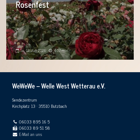
Rosenfest
So., 12. Juli 2026
4:07 min
WeWeWe – Welle West Wetterau e.V.
Sendezentrum
Kirchplatz 13 · 35510 Butzbach
06033 895 16 5
06033 89 51 58
E-Mail an uns