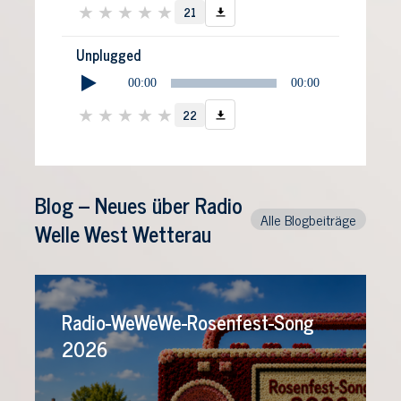
★
★
★
★
★
Player
21
Unplugged
00:00
00:00
Audio-
★
★
★
★
★
Player
22
Blog – Neues über Radio
Alle Blogbeiträge
Welle West Wetterau
Radio-WeWeWe-Rosenfest-Song
2026