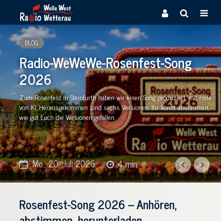
BLOG
Radio-WeWeWe-Rosenfest-Song
2026
Zum Rosenfest in Steinfurth haben wir einen Song produziert; mit Hilfe
von KI. Herausgekommen sind sechs Versionen. Ihr könnt abstimmen,
wie gut Euch die Versionen gefallen.
Mo., 20. Juli 2026
4 min
Rosenfest-Song 2026 – Anhören,
abstimmen, herunterladen