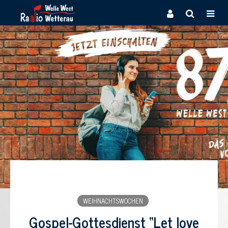
WEIHNACHTSWOCHEN
Gospel-Gottesdienst “Let love