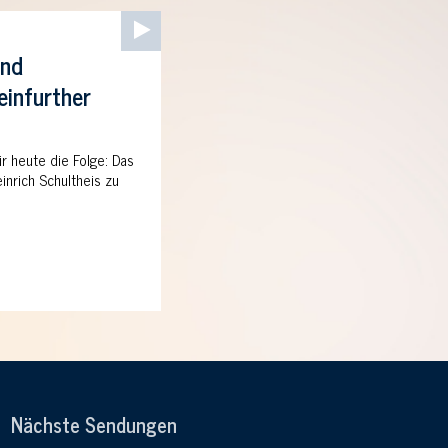
Audio-
Player
und
einfurther
ir heute die Folge: Das
inrich Schultheis zu
Nächste Sendungen