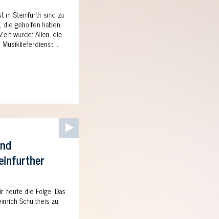
 in Steinfurth sind zu
e, die geholfen haben,
eit wurde: Allen, die
 Musiklieferdienst …
Audio-
Player
und
einfurther
ir heute die Folge: Das
inrich Schultheis zu