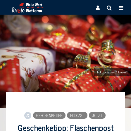
Foto: pixabay / bru-nO
GESCHENKETIPP
PODCAST
JETZT
Geschenketipp: Flaschenpost