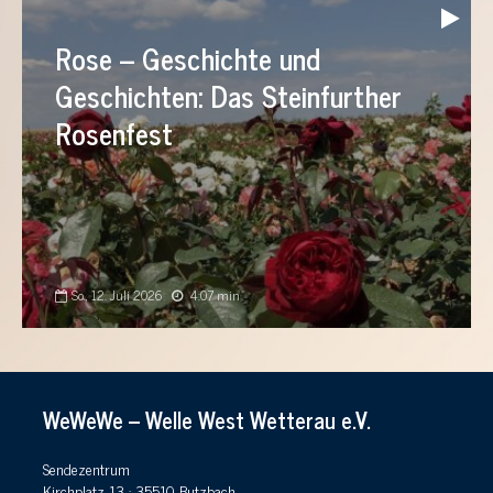
Audio-
Player
Rose – Geschichte und
Geschichten: Das Steinfurther
Rosenfest
So., 12. Juli 2026
4:07 min
WeWeWe – Welle West Wetterau e.V.
Sendezentrum
Kirchplatz 13 · 35510 Butzbach