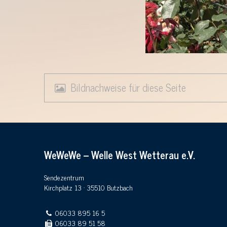
Bildnachweise für diese Seite
WeWeWe – Welle West Wetterau e.V.
Sendezentrum
Kirchplatz 13 · 35510 Butzbach
06033 895 16 5
06033 89 51 58