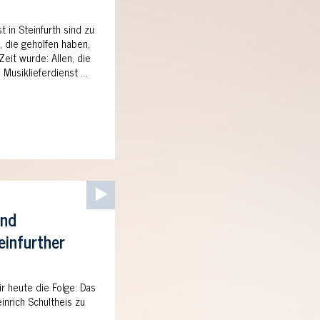
 in Steinfurth sind zu
e, die geholfen haben,
eit wurde: Allen, die
 Musiklieferdienst …
Audio-
Player
und
einfurther
ir heute die Folge: Das
inrich Schultheis zu