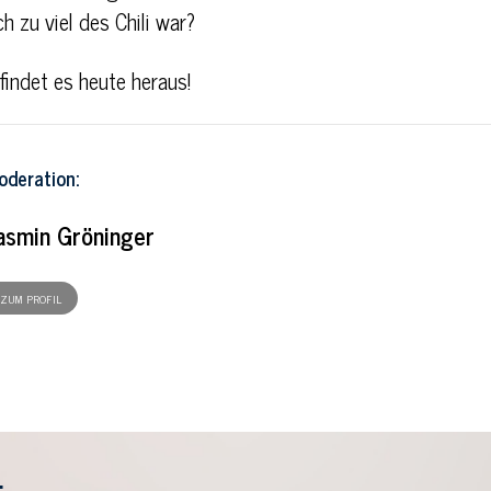
h zu viel des Chili war?
findet es heute heraus!
oderation:
asmin Gröninger
ZUM PROFIL
: