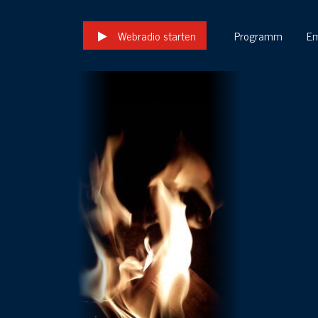
Webradio starten
Programm
E