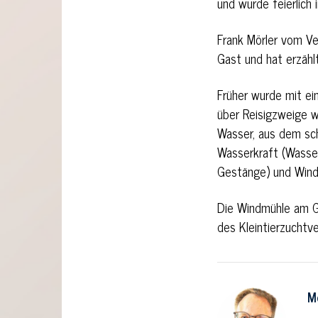
und wurde feierlich
Frank Mörler vom Ve
Gast und hat erzähl
Früher wurde mit e
über Reisigzweige w
Wasser, aus dem sc
Wasserkraft (Wasser
Gestänge) und Windk
Die Windmühle am G
des Kleintierzuchtv
M