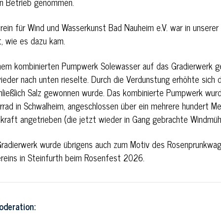
 in Betrieb genommen.
rein für Wind und Wasserkunst Bad Nauheim e.V. war in unserer
t, wie es dazu kam.
inem kombinierten Pumpwerk Solewasser auf das Gradierwerk 
ieder nach unten rieselte. Durch die Verdunstung erhöhte sich d
hließlich Salz gewonnen wurde. Das kombinierte Pumpwerk wur
rad in Schwalheim, angeschlossen über ein mehrere hundert Me
raft angetrieben (die jetzt wieder in Gang gebrachte Windmühl
radierwerk wurde übrigens auch zum Motiv des Rosenprunkwa
ereins in Steinfurth beim Rosenfest 2026.
oderation: