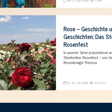
Mo., 13. Juli 2026
1 min
Rose – Geschichte 
Geschichten: Das St
Rosenfest
In unserer Serie präsentieren w
Steinfurther Rosenfest – von He
Rosenkönigin Theresa
So., 12. Juli 2026
4:07 min