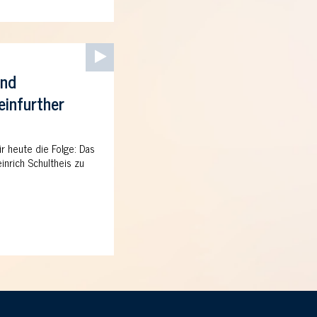
Audio-
Player
und
einfurther
ir heute die Folge: Das
inrich Schultheis zu