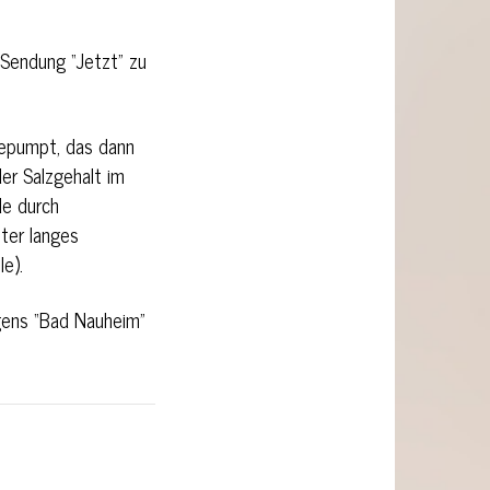
 Sendung “Jetzt” zu
gepumpt, das dann
er Salzgehalt im
de durch
ter langes
e).
gens “Bad Nauheim”