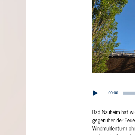
Audio-
00:00
Player
Bad Nauheim hat wie
gegenüber der Feuer
Windmühlenturm ohne