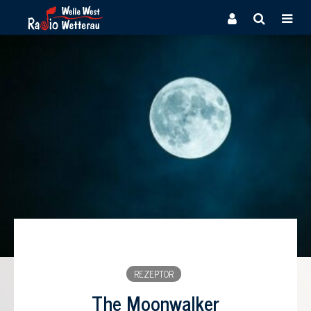
REZEPTOR
The Moonwalker