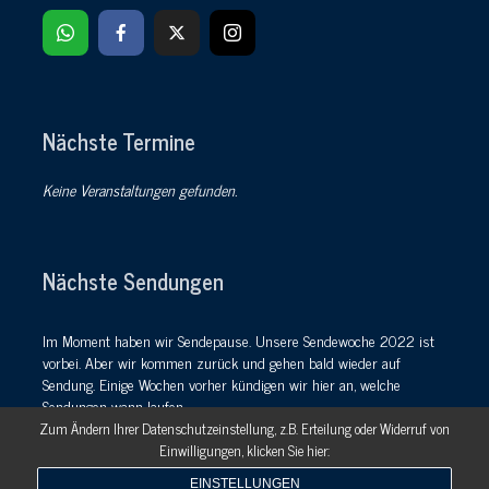
Nächste Termine
Keine Veranstaltungen gefunden.
Nächste Sendungen
Im Moment haben wir Sendepause. Unsere Sendewoche 2022 ist
vorbei. Aber wir kommen zurück und gehen bald wieder auf
Sendung. Einige Wochen vorher kündigen wir hier an, welche
Sendungen wann laufen.
Zum Ändern Ihrer Datenschutzeinstellung, z.B. Erteilung oder Widerruf von
Im
Webstream
läuft bis dahin rund um die Uhr unsere einmalige
Einwilligungen, klicken Sie hier:
Musikmischung.
EINSTELLUNGEN