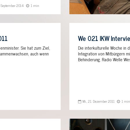
9. September 2014
1 min
011
We 021 IKW Intervie
enminister. Sie hat zum Ziel,
Die interkulturelle Woche in d
zusammenwachsen, auch wenn
Integration von Mitbürgern m
Behinderung. Radio Welle We
Mi., 21. Dezember 2011
1 min