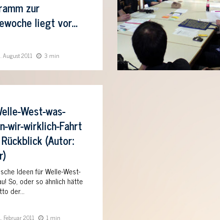
ramm zur
woche liegt vor...
8. August 2011
3 min
Welle-West-was-
n-wir-wirklich-Fahrt
 Rückblick (Autor:
r)
ische Ideen für Welle-West-
u! So, oder so ähnlich hätte
to der...
1. Februar 2011
1 min