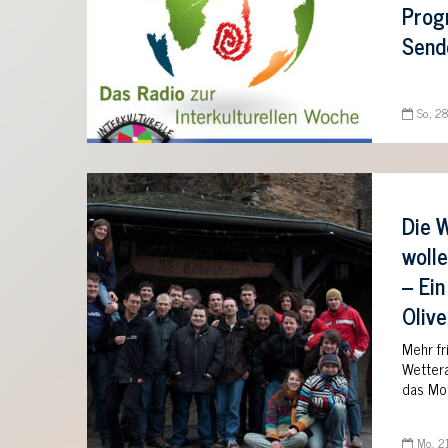
Prog
Sende
So., 2
Die 
wolle
– Ein
Olive
Mehr fr
Wettera
das Mot
Mo., 2