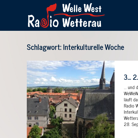
Schlagwort: Interkulturelle Woche
3… 2
… und 
WeWeWe 
läuft d
Radio W
Interku
Wettera
28. Se