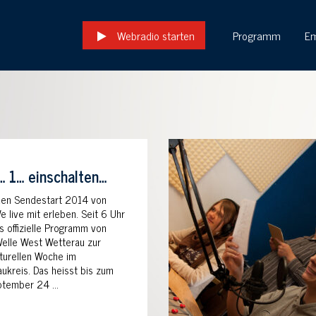
Webradio starten
Programm
E
… 1… einschalten…
den Sendestart 2014 von
live mit erleben. Seit 6 Uhr
as offizielle Programm von
elle West Wetterau zur
lturellen Woche im
ukreis. Das heisst bis zum
ptember 24 …