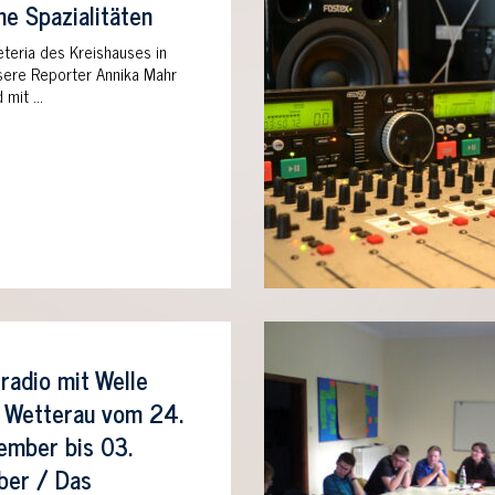
he Spazialitäten
eteria des Kreishauses in
Unsere Reporter Annika Mahr
d mit …
radio mit Welle
 Wetterau vom 24.
ember bis 03.
ber / Das