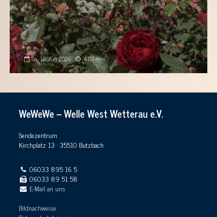
So., 12. Juli 2026
4:07 min
WeWeWe – Welle West Wetterau e.V.
Sendezentrum
Kirchplatz 13 · 35510 Butzbach
06033 895 16 5
06033 89 51 58
E-Mail an uns
Bildnachweise