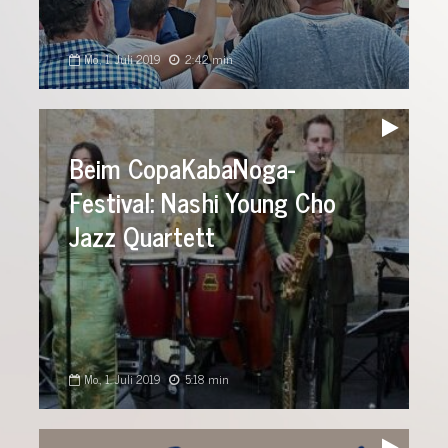
Mo., 1. Juli 2019
2:42 min
Audio-
Player
Beim CopaKabaNoga-
Festival: Nashi Young Cho
Jazz Quartett
Mo., 1. Juli 2019
5:18 min
Audio-