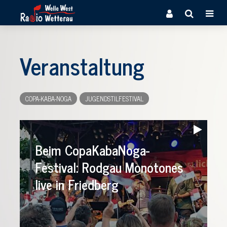
Veranstaltung
COPA-KABA-NOGA
JUGENDSTILFESTIVAL
Audio-
Player
Beim CopaKabaNoga-
Festival: Rodgau Monotones
live in Friedberg