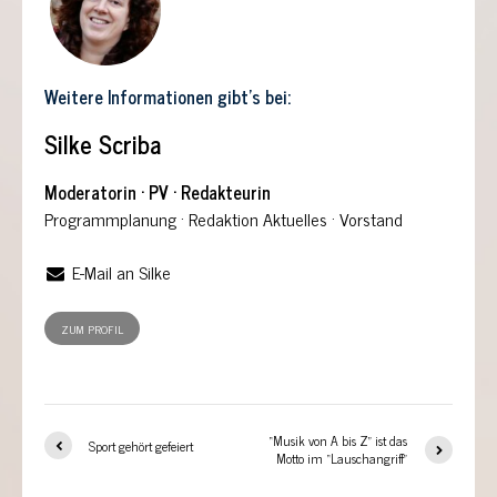
Weitere Informationen gibt's bei:
Silke Scriba
Moderatorin · PV · Redakteurin
Programmplanung
·
Redaktion Aktuelles
·
Vorstand
E-Mail an Silke
ZUM PROFIL
“Musik von A bis Z” ist das
Sport gehört gefeiert
Motto im “Lauschangriff”