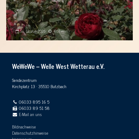
So., 12. Juli 2026
4:07 min
WeWeWe – Welle West Wetterau e.V.
Sendezentrum
Kirchplatz 13 · 35510 Butzbach
06033 895 16 5
06033 89 51 58
E-Mail an uns
Bildnachweise
Datenschutzhinweise
Impressum